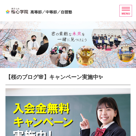
桜心学院（おうしんがくいん
ホーム
高等部
中等部
自習塾
【桜のブログ🌸】キャンペーン実施中✨
お問い合わせ