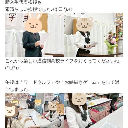
新入生代表挨拶も
素晴らしい挨拶でした
.+:(ˊᗜˋ*).+:｡
これから楽しい通信制高校ライフをおくってくださいね
(*'∪'*)♪
午後は「ワードウルフ」や「お絵描きゲーム」をして過
ごしました。