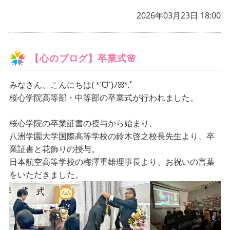
2026年03月23日 18:00
【心のブログ】卒業式🌸
みなさん、こんにちは
( *ˊᗜˋ)ﾉꕤ*.ﾟ
桜心学院高等部・中等部の卒業式が行われました。
桜心学院の卒業証書の授与から始まり、
八洲学園大学国際高等学校の鈴木啓之校長先生より、卒
業証書と花飾りの授与。
日本航空高等学校の梅澤重雄理事長より、お祝いの言葉
をいただきました。