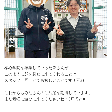
桜心学院を卒業していった皆さんが
このように顔を見せに来てくれることは
スタッフ一同、とても嬉しいことです(≧▽≦)
これからもみなさんのご活躍を期待しています。
また気軽に遊びに来てくださいね
₍₍٩(ˊᗜˋ*)و⁾⁾🍀