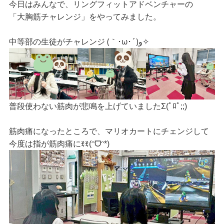
今日はみんなで、リングフィットアドベンチャーの
「大胸筋チャレンジ」をやってみました。
(｀･ω･´)و✧
中等部の生徒がチャレンジ
普段使わない筋肉が悲鳴を上げていましたΣ(ﾟﾛﾟ;;)
筋肉痛になったところで、マリオカートにチェンジして
今度は指が筋肉痛に
ꉂꉂ(ᵔᗜᵔ*)