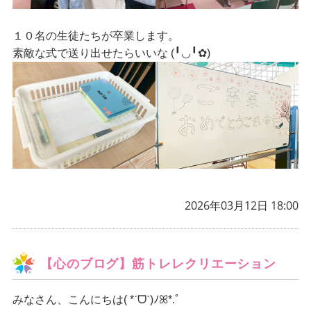
１０名の生徒たちが卒業します。
素敵な式で送り出せたらいいな (╹◡╹✿)
2026年03月12日 18:00
【心のブログ】筋トレレクリエーション
みなさん、こんにちは
( *ˊᗜˋ)ﾉꕤ*.ﾟ