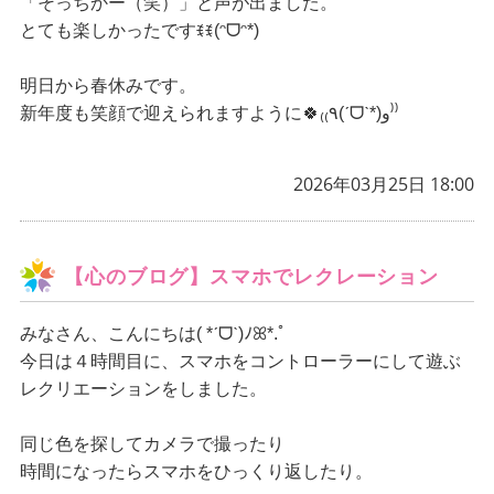
「そっちかー（笑）」と声が出ました。
とても楽しかったですꉂꉂ(ᵔᗜᵔ*)
明日から春休みです。
新年度も笑顔で迎えられますように🍀
₍₍٩(ˊᗜˋ*)و⁾⁾
2026年03月25日 18:00
【心のブログ】スマホでレクレーション
みなさん、こんにちは
( *ˊᗜˋ)ﾉꕤ*.ﾟ
今日は４時間目に、スマホをコントローラーにして遊ぶ
レクリエーションをしました。
同じ色を探してカメラで撮ったり
時間になったらスマホをひっくり返したり。