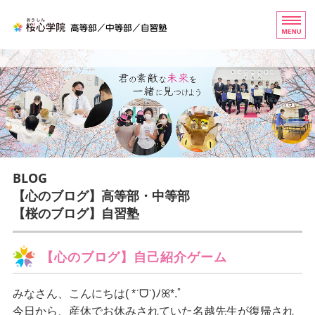
桜心学院（おうしんがくいん
ホーム
高等部
中等部
自習塾
BLOG
お問い合わせ
【心のブログ】高等部・中等部
【桜のブログ】自習塾
【心のブログ】自己紹介ゲーム
みなさん、こんにちは
( *ˊᗜˋ)ﾉꕤ*.ﾟ
今日から、産休でお休みされていた名越先生が復帰され