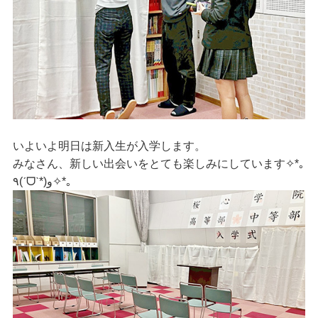
いよいよ明日は新入生が入学します。
みなさん、新しい出会いをとても楽しみにしています
✧*｡
٩(ˊᗜˋ*)و✧*｡