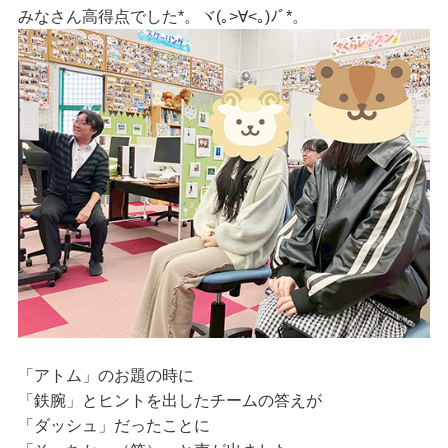
みなさん高得点でした*。ヾ(｡>∀<｡)ﾉﾞ*。
「アトム」のお題の時に
「鉄腕」とヒントを出したチームの答えが
「ダッシュ」だったことに