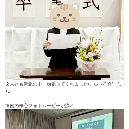
２人とも緊張の中、頑張ってくれました(｡･ω･ﾉﾉﾞ☆ﾟ･:*｡
+.♪
恒例の桜心フォトムービーが流れ