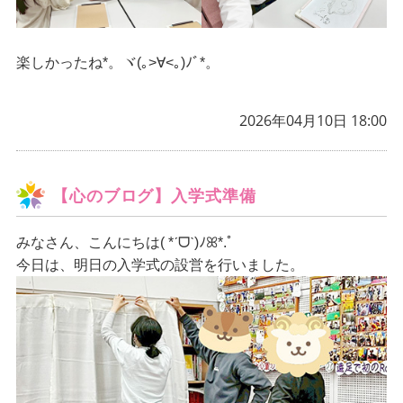
楽しかったね*。ヾ(｡>∀<｡)ﾉﾞ*。
2026年04月10日 18:00
【心のブログ】入学式準備
みなさん、こんにちは
( *ˊᗜˋ)ﾉꕤ*.ﾟ
今日は、明日の入学式の設営を行いました。