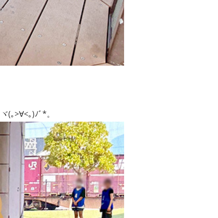
ヾ(｡>∀<｡)ﾉﾞ*。