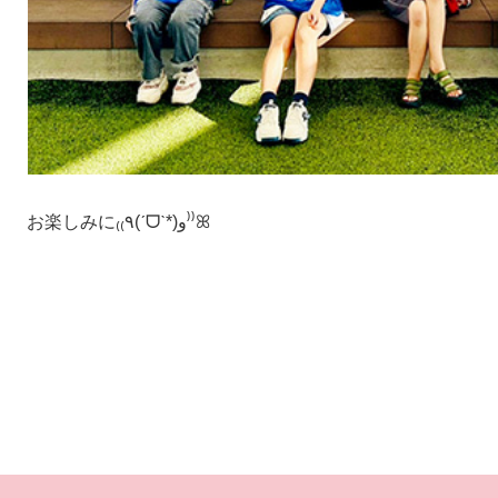
お楽しみに
₍₍٩(ˊᗜˋ*)و⁾⁾ꕤ