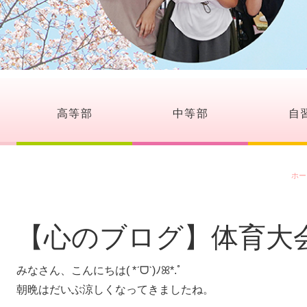
高等部
中等部
自
ホー
【心のブログ】体育大会
みなさん、こんにちは
( *ˊᗜˋ)ﾉꕤ*.ﾟ
朝晩はだいぶ涼しくなってきましたね。