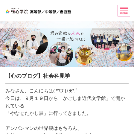
桜心学院（おうしんがくいん
ホーム
高等部
中等部
自習塾
【心のブログ】社会科見学
お問い合わせ
みなさん、こんにちは
( *ˊᗜˋ)ﾉꕤ*.ﾟ
今日は、９月１９日から「かごしま近代文学館」で開か
れている
「やなせたかし展」に行ってきました。
アンパンマンの世界観はもちろん、