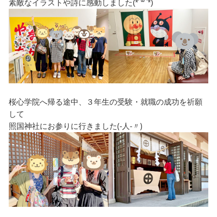
素敵なイラストや詩に感動しました(*´꒳`*)
桜心学院へ帰る途中、３年生の受験・就職の成功を祈願
して
(-人-〃)
照国神社にお参りに行きました