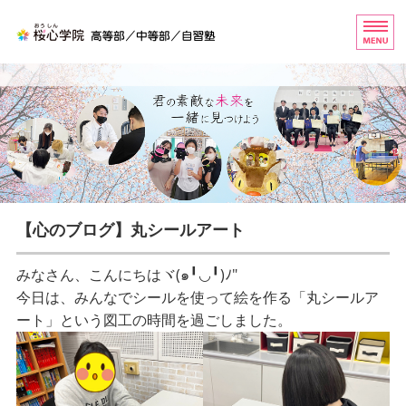
桜心学院（おうしんがくいん
ホーム
高等部
中等部
自習塾
【心のブログ】丸シールアート
お問い合わせ
みなさん、こんにちはヾ(๑╹◡╹)ﾉ"
今日は、みんなでシールを使って絵を作る「丸シールア
ート」という図工の時間を過ごしました。