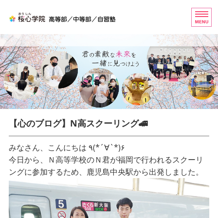
桜心学院（おうしんがくいん
ホーム
高等部
中等部
自習塾
【心のブログ】N高スクーリング🚄
お問い合わせ
みなさん、こんにちは ٩(*´∀`*)۶
今日から、Ｎ高等学校のＮ君が福岡で行われるスクーリ
ングに参加するため、鹿児島中央駅から出発しました。