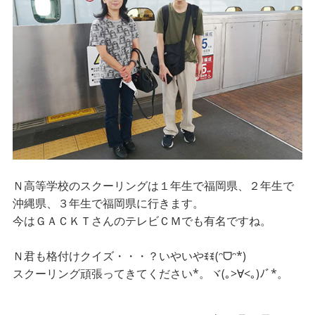
Ｎ高等学校のスクーリングは１年生で福岡県、２年生で
沖縄県、３年生で福岡県に行きます。
今はＧＡＣＫＴさんのテレビＣＭでも有名ですね。
Ｎ君も格付けクイズ・・・？いやいやꉂꉂ(ᵔᗜᵔ*)
スクーリング頑張ってきてください*。ヾ(｡>∀<｡)ﾉﾞ*。