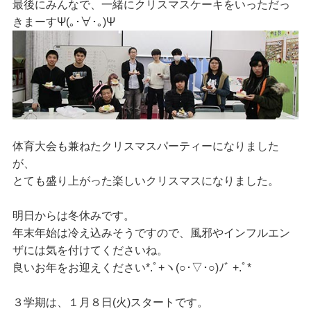
最後にみんなで、一緒にクリスマスケーキを
いっただっ
きまーすΨ(｡･∀･｡)Ψ
体育大会も兼ねたクリスマスパーティーになりました
が、
とても盛り上がった楽しいクリスマスになりました。
明日からは冬休みです。
年末年始は冷え込みそうですので、風邪やインフルエン
ザには気を付けてくださいね。
良いお年をお迎えください*.ﾟ+ヽ(○･▽･○)ﾉﾞ +.ﾟ*
３学期は、１月８日(火)スタートです。