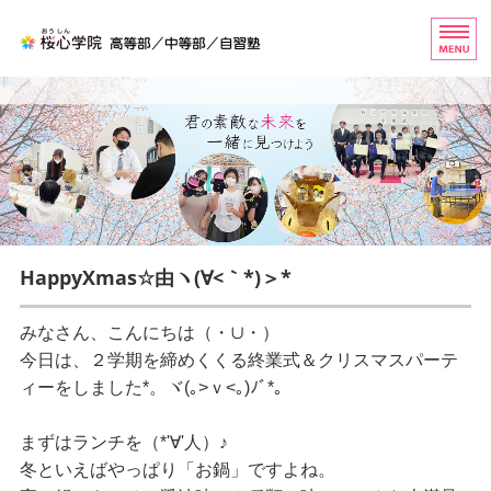
桜心学院（おうしんがくいん
ホーム
高等部
中等部
自習塾
HappyXmas☆由ヽ(∀<｀*)＞*
お問い合わせ
みなさん、こんにちは（・∪・）
今日は、２学期を締めくくる終業式＆クリスマスパーテ
ィーをしました*。ヾ(｡>ｖ<｡)ﾉﾞ*。
まずはランチを（*'∀'人）♪
冬といえばやっぱり「お鍋」ですよね。