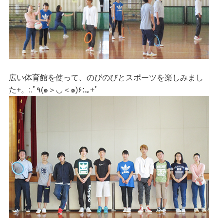
広い体育館を使って、のびのびとスポーツを楽しみまし
た+。:.ﾟ٩(๑＞◡＜๑)۶:.｡+ﾟ