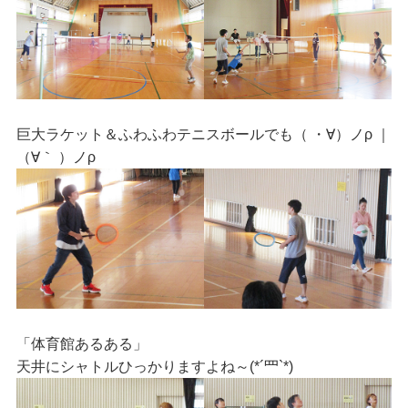
巨大ラケット＆ふわふわテニスボールでも（ ・∀）ノρ ｜
（∀｀ ）ノρ
「体育館あるある」
天井にシャトルひっかりますよね～(*´罒`*)