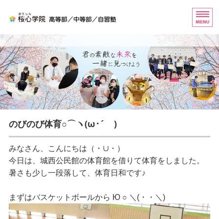
桜心学院（おうしんがくいん
ホーム
高等部
中等部
自習塾
のびのび体育○⌒ヽ(ω･´ )
お問い合わせ
みなさん、こんにちは（・∪・）
今日は、城西公民館の体育館を借りて体育をしました。
暑さも少し一段落して、体育日和です♪
まずはバスケットボールから Ю ○ ＼(・・＼)