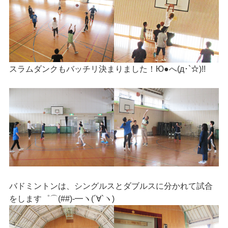
スラムダンクもバッチリ決まりました！Ю●へ(д･`☆)!!
バドミントンは、シングルスとダブルスに分かれて試合
をします゜⌒(##)-━ヽ(´∀`ヽ)