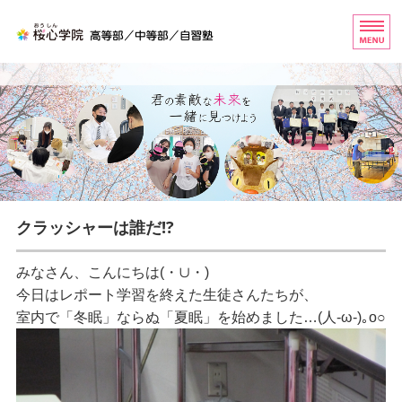
桜心学院（おうしんがくいん
ホーム
高等部
中等部
自習塾
クラッシャーは誰だ!?
お問い合わせ
みなさん、こんにちは(・∪・)
今日はレポート学習を終えた生徒さんたちが、
室内で「冬眠」ならぬ「夏眠」を始めました…(人-ω-)｡o○